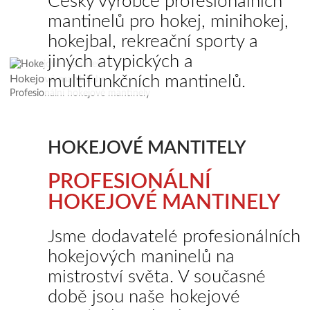
Český výrobce profesionálních
mantinelů pro hokej, minihokej,
hokejbal, rekreační sporty a
jiných atypických a
multifunkčních mantinelů.
Hokejové mantitely
Profesionální hokejové mantinely
HOKEJOVÉ MANTITELY
PROFESIONÁLNÍ
HOKEJOVÉ MANTINELY
Jsme dodavatelé profesionálních
hokejových maninelů na
mistroství světa. V současné
době jsou naše hokejové