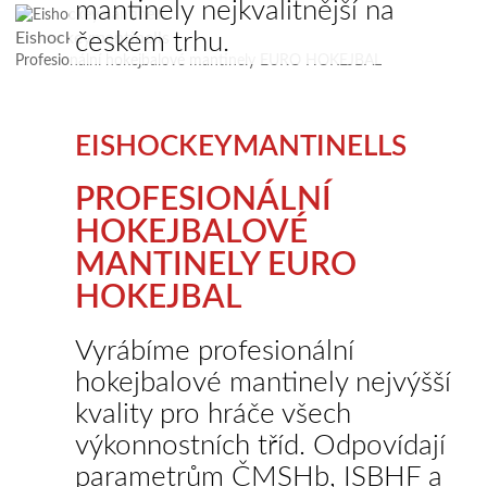
mantinely nejkvalitnější na
českém trhu.
Eishockeymantinells
Profesionální hokejbalové mantinely EURO HOKEJBAL
EISHOCKEYMANTINELLS
PROFESIONÁLNÍ
HOKEJBALOVÉ
MANTINELY EURO
HOKEJBAL
Vyrábíme profesionální
hokejbalové mantinely nejvýšší
kvality pro hráče všech
výkonnostních tříd. Odpovídají
parametrům ČMSHb, ISBHF a