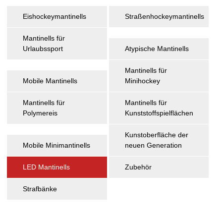
Eishockeymantinells
Straßenhockeymantinells
Mantinells für 
Urlaubssport
Atypische Mantinells
Mantinells für 
Mobile Mantinells
Minihockey
Mantinells für 
Mantinells für 
Polymereis
Kunststoffspielflächen
Kunstoberfläche der 
Mobile Minimantinells
neuen Generation
LED Mantinells
Zubehör
Strafbänke