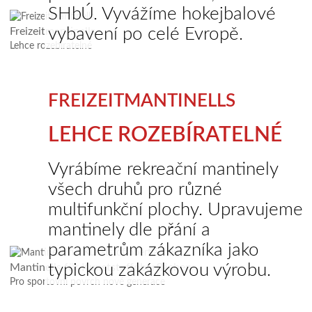
SHbÚ. Vyvážíme hokejbalové
vybavení po celé Evropě.
Freizeitmantinells
Lehce rozebíratelné
FREIZEITMANTINELLS
LEHCE ROZEBÍRATELNÉ
Vyrábíme rekreační mantinely
všech druhů pro různé
multifunkční plochy. Upravujeme
mantinely dle přání a
parametrům zákazníka jako
typickou zakázkovou výrobu.
Mantinells für Kunststoffoberflächen
Pro sportovní povrch nové generace