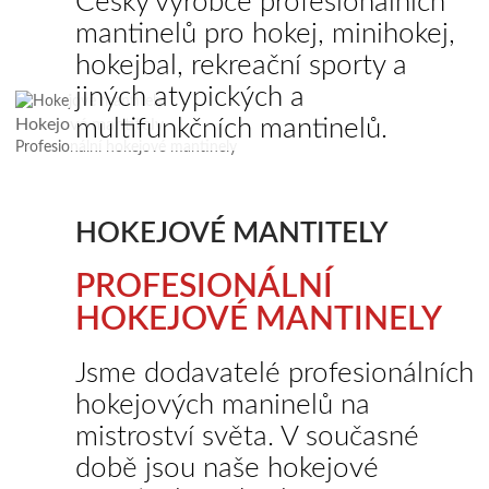
Český výrobce profesionálních
mantinelů pro hokej, minihokej,
hokejbal, rekreační sporty a
jiných atypických a
multifunkčních mantinelů.
Hokejové mantitely
Profesionální hokejové mantinely
HOKEJOVÉ MANTITELY
PROFESIONÁLNÍ
HOKEJOVÉ MANTINELY
Jsme dodavatelé profesionálních
hokejových maninelů na
mistroství světa. V současné
době jsou naše hokejové