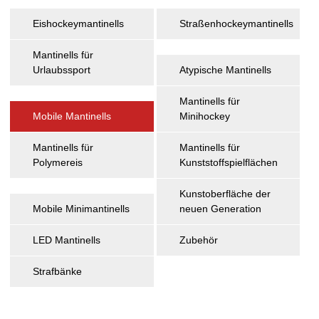
Eishockeymantinells
Straßenhockeymantinells
Mantinells für 
Urlaubssport
Atypische Mantinells
Mantinells für 
Mobile Mantinells
Minihockey
Mantinells für 
Mantinells für 
Polymereis
Kunststoffspielflächen
Kunstoberfläche der 
Mobile Minimantinells
neuen Generation
LED Mantinells
Zubehör
Strafbänke