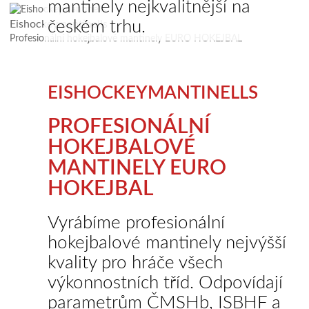
mantinely nejkvalitnější na
českém trhu.
Eishockeymantinells
Profesionální hokejbalové mantinely EURO HOKEJBAL
EISHOCKEYMANTINELLS
PROFESIONÁLNÍ
HOKEJBALOVÉ
MANTINELY EURO
HOKEJBAL
Vyrábíme profesionální
hokejbalové mantinely nejvýšší
kvality pro hráče všech
výkonnostních tříd. Odpovídají
parametrům ČMSHb, ISBHF a