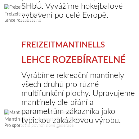
SHbÚ. Vyvážíme hokejbalové
vybavení po celé Evropě.
Freizeitmantinells
Lehce rozebíratelné
FREIZEITMANTINELLS
LEHCE ROZEBÍRATELNÉ
Vyrábíme rekreační mantinely
všech druhů pro různé
multifunkční plochy. Upravujeme
mantinely dle přání a
parametrům zákazníka jako
typickou zakázkovou výrobu.
Mantinells für Kunststoffoberflächen
Pro sportovní povrch nové generace